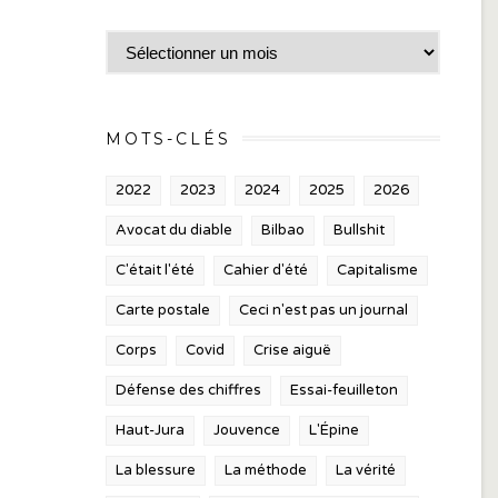
Archives
MOTS-CLÉS
2022
2023
2024
2025
2026
Avocat du diable
Bilbao
Bullshit
C'était l'été
Cahier d'été
Capitalisme
Carte postale
Ceci n'est pas un journal
Corps
Covid
Crise aiguë
Défense des chiffres
Essai-feuilleton
Haut-Jura
Jouvence
L'Épine
La blessure
La méthode
La vérité