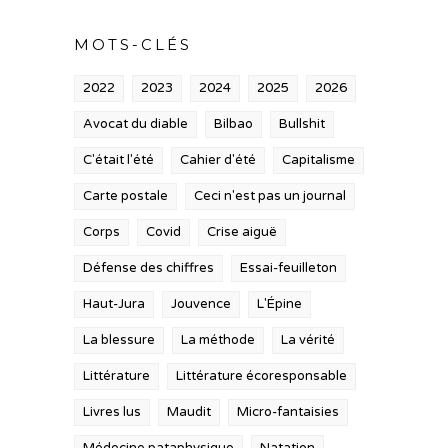
MOTS-CLÉS
2022
2023
2024
2025
2026
Avocat du diable
Bilbao
Bullshit
C'était l'été
Cahier d'été
Capitalisme
Carte postale
Ceci n'est pas un journal
Corps
Covid
Crise aiguë
Défense des chiffres
Essai-feuilleton
Haut-Jura
Jouvence
L'Épine
La blessure
La méthode
La vérité
Littérature
Littérature écoresponsable
Livres lus
Maudit
Micro-fantaisies