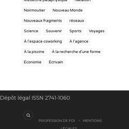
Médecine pataphysique
Natation
Noirmoutier
Nouveau Monde
Nouveaux fragments
réseaux
Science
Souvenir
Sports
Voyages
À l'espace coworking
À l'agence
À la piscine
À la recherche d'une forme
Économie
Écrivain
Dépôt légal ISSN 2741-1060
PROFESSION DE FOI
MENTIONS
LÉGALES