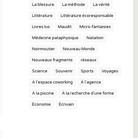
La blessure
La méthode
La vérité
Littérature
Littérature écoresponsable
Livres lus
Maudit
Micro-fantaisies
Médecine pataphysique
Natation
Noirmoutier
Nouveau Monde
Nouveaux fragments
réseaux
Science
Souvenir
Sports
Voyages
À l'espace coworking
À l'agence
À la piscine
À la recherche d'une forme
Économie
Écrivain