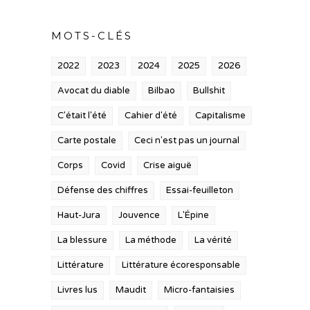
MOTS-CLÉS
2022
2023
2024
2025
2026
Avocat du diable
Bilbao
Bullshit
C'était l'été
Cahier d'été
Capitalisme
Carte postale
Ceci n'est pas un journal
Corps
Covid
Crise aiguë
Défense des chiffres
Essai-feuilleton
Haut-Jura
Jouvence
L'Épine
La blessure
La méthode
La vérité
Littérature
Littérature écoresponsable
Livres lus
Maudit
Micro-fantaisies