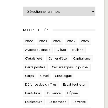
Archives
MOTS-CLÉS
2022
2023
2024
2025
2026
Avocat du diable
Bilbao
Bullshit
C'était l'été
Cahier d'été
Capitalisme
Carte postale
Ceci n'est pas un journal
Corps
Covid
Crise aiguë
Défense des chiffres
Essai-feuilleton
Haut-Jura
Jouvence
L'Épine
La blessure
La méthode
La vérité