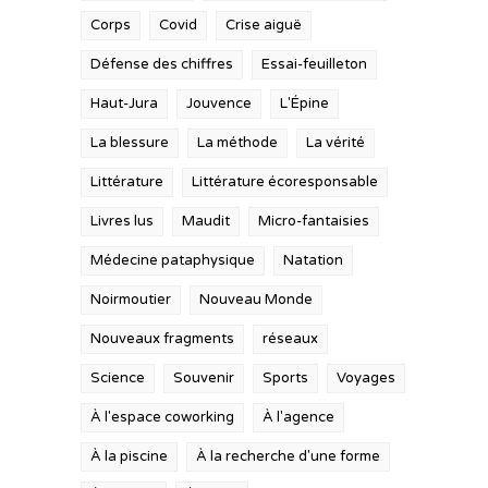
Corps
Covid
Crise aiguë
Défense des chiffres
Essai-feuilleton
Haut-Jura
Jouvence
L'Épine
La blessure
La méthode
La vérité
Littérature
Littérature écoresponsable
Livres lus
Maudit
Micro-fantaisies
Médecine pataphysique
Natation
Noirmoutier
Nouveau Monde
Nouveaux fragments
réseaux
Science
Souvenir
Sports
Voyages
À l'espace coworking
À l'agence
À la piscine
À la recherche d'une forme