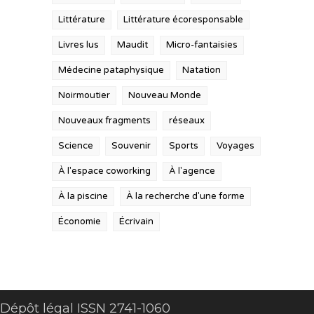
Littérature
Littérature écoresponsable
Livres lus
Maudit
Micro-fantaisies
Médecine pataphysique
Natation
Noirmoutier
Nouveau Monde
Nouveaux fragments
réseaux
Science
Souvenir
Sports
Voyages
À l'espace coworking
À l'agence
À la piscine
À la recherche d'une forme
Économie
Écrivain
Dépôt légal ISSN 2741-1060