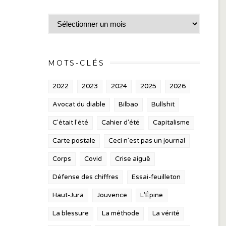
Archives
MOTS-CLÉS
2022
2023
2024
2025
2026
Avocat du diable
Bilbao
Bullshit
C'était l'été
Cahier d'été
Capitalisme
Carte postale
Ceci n'est pas un journal
Corps
Covid
Crise aiguë
Défense des chiffres
Essai-feuilleton
Haut-Jura
Jouvence
L'Épine
La blessure
La méthode
La vérité