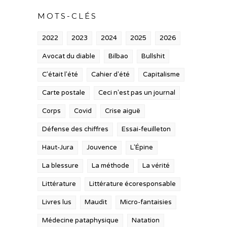
MOTS-CLÉS
2022
2023
2024
2025
2026
Avocat du diable
Bilbao
Bullshit
C'était l'été
Cahier d'été
Capitalisme
Carte postale
Ceci n'est pas un journal
Corps
Covid
Crise aiguë
Défense des chiffres
Essai-feuilleton
Haut-Jura
Jouvence
L'Épine
La blessure
La méthode
La vérité
Littérature
Littérature écoresponsable
Livres lus
Maudit
Micro-fantaisies
Médecine pataphysique
Natation