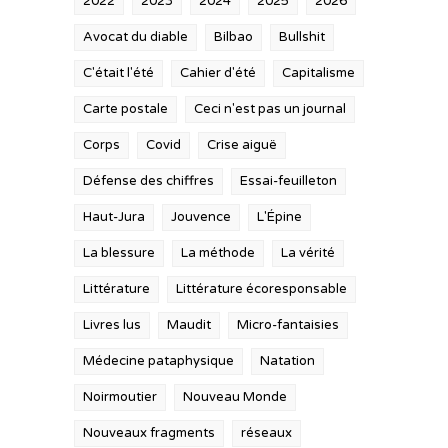
2022
2023
2024
2025
2026
Avocat du diable
Bilbao
Bullshit
C'était l'été
Cahier d'été
Capitalisme
Carte postale
Ceci n'est pas un journal
Corps
Covid
Crise aiguë
Défense des chiffres
Essai-feuilleton
Haut-Jura
Jouvence
L'Épine
La blessure
La méthode
La vérité
Littérature
Littérature écoresponsable
Livres lus
Maudit
Micro-fantaisies
Médecine pataphysique
Natation
Noirmoutier
Nouveau Monde
Nouveaux fragments
réseaux