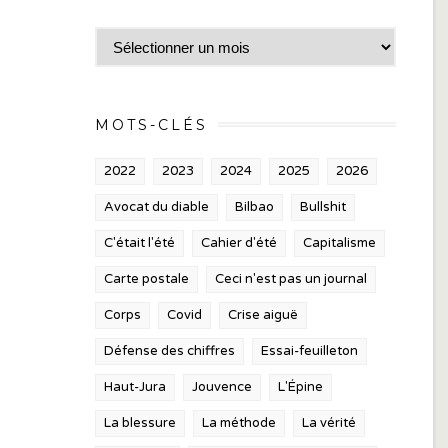
Archives
MOTS-CLÉS
2022
2023
2024
2025
2026
Avocat du diable
Bilbao
Bullshit
C'était l'été
Cahier d'été
Capitalisme
Carte postale
Ceci n'est pas un journal
Corps
Covid
Crise aiguë
Défense des chiffres
Essai-feuilleton
Haut-Jura
Jouvence
L'Épine
La blessure
La méthode
La vérité