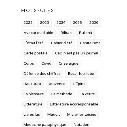
MOTS-CLÉS
2022
2023
2024
2025
2026
Avocat du diable
Bilbao
Bullshit
C'était l'été
Cahier d'été
Capitalisme
Carte postale
Ceci n'est pas un journal
Corps
Covid
Crise aiguë
Défense des chiffres
Essai-feuilleton
Haut-Jura
Jouvence
L'Épine
La blessure
La méthode
La vérité
Littérature
Littérature écoresponsable
Livres lus
Maudit
Micro-fantaisies
Médecine pataphysique
Natation