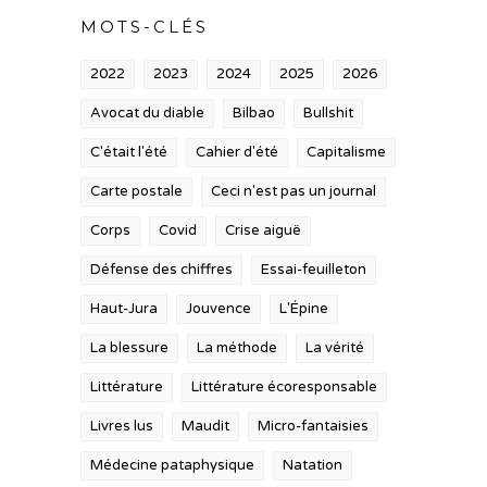
MOTS-CLÉS
2022
2023
2024
2025
2026
Avocat du diable
Bilbao
Bullshit
C'était l'été
Cahier d'été
Capitalisme
Carte postale
Ceci n'est pas un journal
Corps
Covid
Crise aiguë
Défense des chiffres
Essai-feuilleton
Haut-Jura
Jouvence
L'Épine
La blessure
La méthode
La vérité
Littérature
Littérature écoresponsable
Livres lus
Maudit
Micro-fantaisies
Médecine pataphysique
Natation