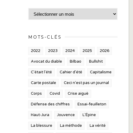
Archives
MOTS-CLÉS
2022
2023
2024
2025
2026
Avocat du diable
Bilbao
Bullshit
C'était l'été
Cahier d'été
Capitalisme
Carte postale
Ceci n'est pas un journal
Corps
Covid
Crise aiguë
Défense des chiffres
Essai-feuilleton
Haut-Jura
Jouvence
L'Épine
La blessure
La méthode
La vérité