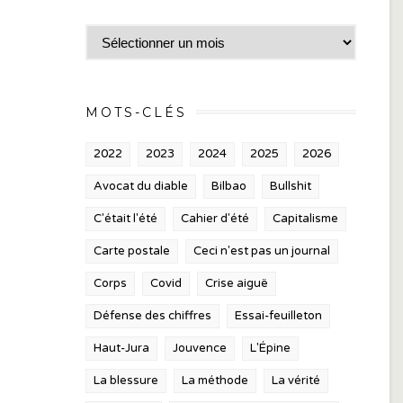
Archives
MOTS-CLÉS
2022
2023
2024
2025
2026
Avocat du diable
Bilbao
Bullshit
C'était l'été
Cahier d'été
Capitalisme
Carte postale
Ceci n'est pas un journal
Corps
Covid
Crise aiguë
Défense des chiffres
Essai-feuilleton
Haut-Jura
Jouvence
L'Épine
La blessure
La méthode
La vérité