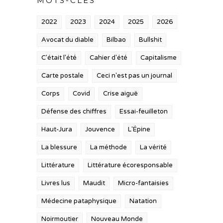
MOTS-CLÉS
2022
2023
2024
2025
2026
Avocat du diable
Bilbao
Bullshit
C'était l'été
Cahier d'été
Capitalisme
Carte postale
Ceci n'est pas un journal
Corps
Covid
Crise aiguë
Défense des chiffres
Essai-feuilleton
Haut-Jura
Jouvence
L'Épine
La blessure
La méthode
La vérité
Littérature
Littérature écoresponsable
Livres lus
Maudit
Micro-fantaisies
Médecine pataphysique
Natation
Noirmoutier
Nouveau Monde