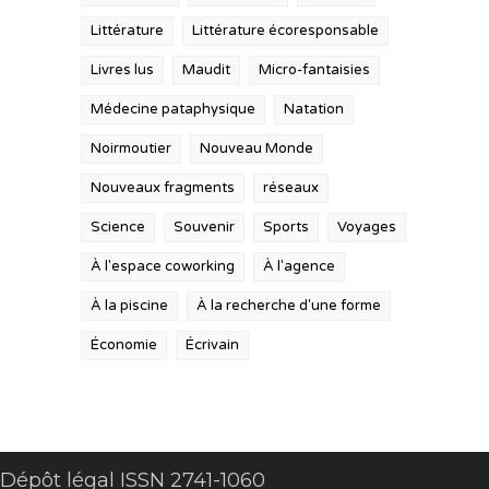
Littérature
Littérature écoresponsable
Livres lus
Maudit
Micro-fantaisies
Médecine pataphysique
Natation
Noirmoutier
Nouveau Monde
Nouveaux fragments
réseaux
Science
Souvenir
Sports
Voyages
À l'espace coworking
À l'agence
À la piscine
À la recherche d'une forme
Économie
Écrivain
Dépôt légal ISSN 2741-1060