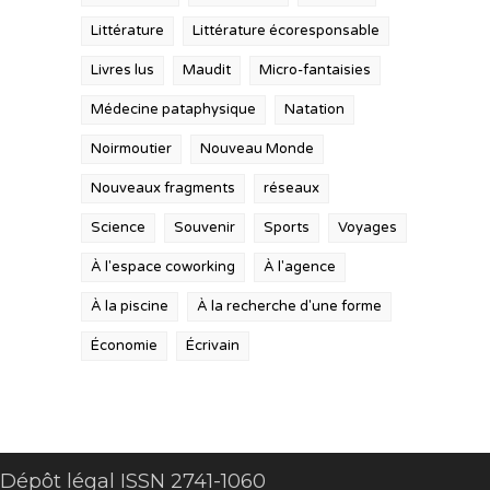
Littérature
Littérature écoresponsable
Livres lus
Maudit
Micro-fantaisies
Médecine pataphysique
Natation
Noirmoutier
Nouveau Monde
Nouveaux fragments
réseaux
Science
Souvenir
Sports
Voyages
À l'espace coworking
À l'agence
À la piscine
À la recherche d'une forme
Économie
Écrivain
Dépôt légal ISSN 2741-1060