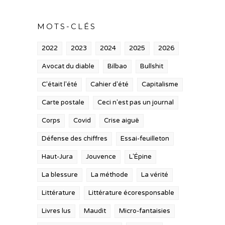
MOTS-CLÉS
2022
2023
2024
2025
2026
Avocat du diable
Bilbao
Bullshit
C'était l'été
Cahier d'été
Capitalisme
Carte postale
Ceci n'est pas un journal
Corps
Covid
Crise aiguë
Défense des chiffres
Essai-feuilleton
Haut-Jura
Jouvence
L'Épine
La blessure
La méthode
La vérité
Littérature
Littérature écoresponsable
Livres lus
Maudit
Micro-fantaisies