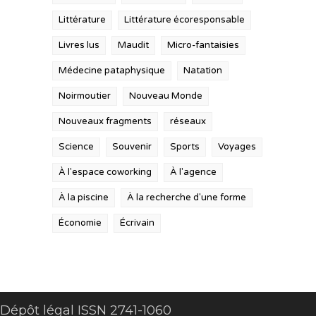
Littérature
Littérature écoresponsable
Livres lus
Maudit
Micro-fantaisies
Médecine pataphysique
Natation
Noirmoutier
Nouveau Monde
Nouveaux fragments
réseaux
Science
Souvenir
Sports
Voyages
À l'espace coworking
À l'agence
À la piscine
À la recherche d'une forme
Économie
Écrivain
Dépôt légal ISSN 2741-1060