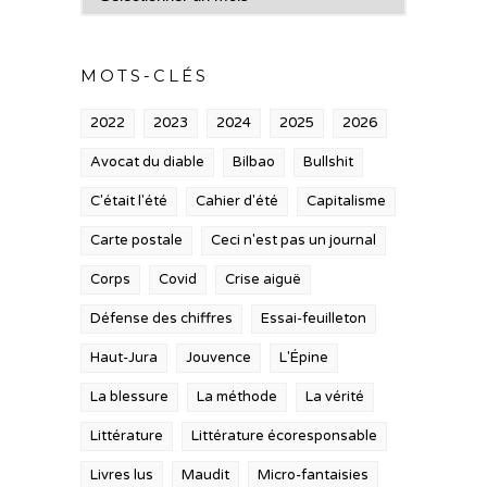
MOTS-CLÉS
2022
2023
2024
2025
2026
Avocat du diable
Bilbao
Bullshit
C'était l'été
Cahier d'été
Capitalisme
Carte postale
Ceci n'est pas un journal
Corps
Covid
Crise aiguë
Défense des chiffres
Essai-feuilleton
Haut-Jura
Jouvence
L'Épine
La blessure
La méthode
La vérité
Littérature
Littérature écoresponsable
Livres lus
Maudit
Micro-fantaisies