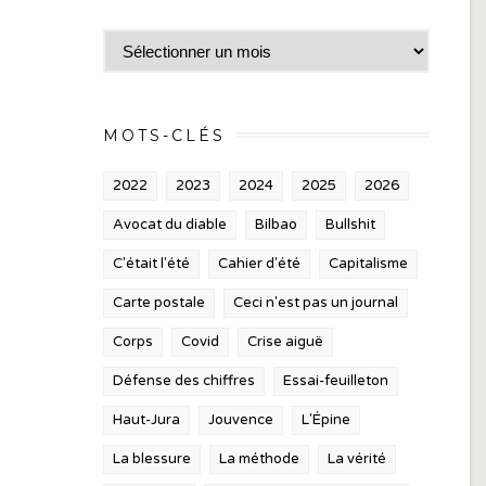
Archives
MOTS-CLÉS
2022
2023
2024
2025
2026
Avocat du diable
Bilbao
Bullshit
C'était l'été
Cahier d'été
Capitalisme
Carte postale
Ceci n'est pas un journal
Corps
Covid
Crise aiguë
Défense des chiffres
Essai-feuilleton
Haut-Jura
Jouvence
L'Épine
La blessure
La méthode
La vérité