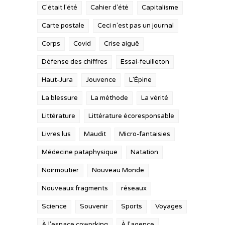
C'était l'été
Cahier d'été
Capitalisme
Carte postale
Ceci n'est pas un journal
Corps
Covid
Crise aiguë
Défense des chiffres
Essai-feuilleton
Haut-Jura
Jouvence
L'Épine
La blessure
La méthode
La vérité
Littérature
Littérature écoresponsable
Livres lus
Maudit
Micro-fantaisies
Médecine pataphysique
Natation
Noirmoutier
Nouveau Monde
Nouveaux fragments
réseaux
Science
Souvenir
Sports
Voyages
À l'espace coworking
À l'agence