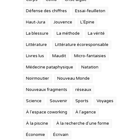
Défense des chiffres
Essai-feuilleton
Haut-Jura
Jouvence
L'Épine
La blessure
La méthode
La vérité
Littérature
Littérature écoresponsable
Livres lus
Maudit
Micro-fantaisies
Médecine pataphysique
Natation
Noirmoutier
Nouveau Monde
Nouveaux fragments
réseaux
Science
Souvenir
Sports
Voyages
À l'espace coworking
À l'agence
À la piscine
À la recherche d'une forme
Économie
Écrivain