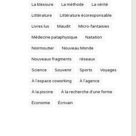
La blessure
La méthode
La vérité
Littérature
Littérature écoresponsable
Livres lus
Maudit
Micro-fantaisies
Médecine pataphysique
Natation
Noirmoutier
Nouveau Monde
Nouveaux fragments
réseaux
Science
Souvenir
Sports
Voyages
À l'espace coworking
À l'agence
À la piscine
À la recherche d'une forme
Économie
Écrivain