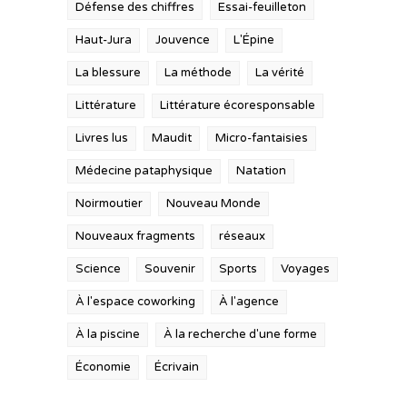
Défense des chiffres
Essai-feuilleton
Haut-Jura
Jouvence
L'Épine
La blessure
La méthode
La vérité
Littérature
Littérature écoresponsable
Livres lus
Maudit
Micro-fantaisies
Médecine pataphysique
Natation
Noirmoutier
Nouveau Monde
Nouveaux fragments
réseaux
Science
Souvenir
Sports
Voyages
À l'espace coworking
À l'agence
À la piscine
À la recherche d'une forme
Économie
Écrivain