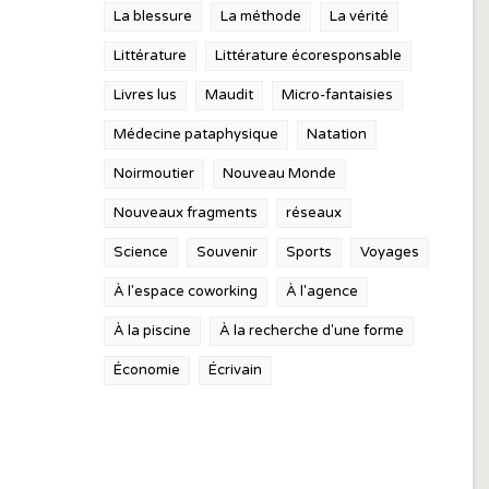
La blessure
La méthode
La vérité
Littérature
Littérature écoresponsable
Livres lus
Maudit
Micro-fantaisies
Médecine pataphysique
Natation
Noirmoutier
Nouveau Monde
Nouveaux fragments
réseaux
Science
Souvenir
Sports
Voyages
À l'espace coworking
À l'agence
À la piscine
À la recherche d'une forme
Économie
Écrivain