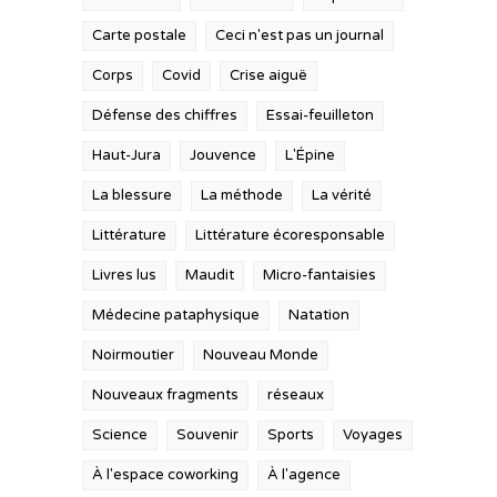
Carte postale
Ceci n'est pas un journal
Corps
Covid
Crise aiguë
Défense des chiffres
Essai-feuilleton
Haut-Jura
Jouvence
L'Épine
La blessure
La méthode
La vérité
Littérature
Littérature écoresponsable
Livres lus
Maudit
Micro-fantaisies
Médecine pataphysique
Natation
Noirmoutier
Nouveau Monde
Nouveaux fragments
réseaux
Science
Souvenir
Sports
Voyages
À l'espace coworking
À l'agence