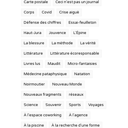
Carte postale
Ceci n'est pas un journal
Corps
Covid
Crise aiguë
Défense des chiffres
Essai-feuilleton
Haut-Jura
Jouvence
L'Épine
La blessure
La méthode
La vérité
Littérature
Littérature écoresponsable
Livres lus
Maudit
Micro-fantaisies
Médecine pataphysique
Natation
Noirmoutier
Nouveau Monde
Nouveaux fragments
réseaux
Science
Souvenir
Sports
Voyages
À l'espace coworking
À l'agence
À la piscine
À la recherche d'une forme