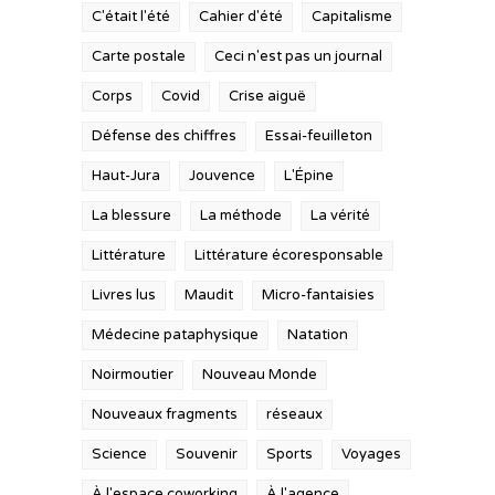
C'était l'été
Cahier d'été
Capitalisme
Carte postale
Ceci n'est pas un journal
Corps
Covid
Crise aiguë
Défense des chiffres
Essai-feuilleton
Haut-Jura
Jouvence
L'Épine
La blessure
La méthode
La vérité
Littérature
Littérature écoresponsable
Livres lus
Maudit
Micro-fantaisies
Médecine pataphysique
Natation
Noirmoutier
Nouveau Monde
Nouveaux fragments
réseaux
Science
Souvenir
Sports
Voyages
À l'espace coworking
À l'agence