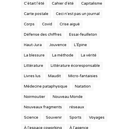
C'était l'été
Cahier d'été
Capitalisme
Carte postale
Ceci n'est pas un journal
Corps
Covid
Crise aiguë
Défense des chiffres
Essai-feuilleton
Haut-Jura
Jouvence
L'Épine
La blessure
La méthode
La vérité
Littérature
Littérature écoresponsable
Livres lus
Maudit
Micro-fantaisies
Médecine pataphysique
Natation
Noirmoutier
Nouveau Monde
Nouveaux fragments
réseaux
Science
Souvenir
Sports
Voyages
À l'espace coworking
À l'agence