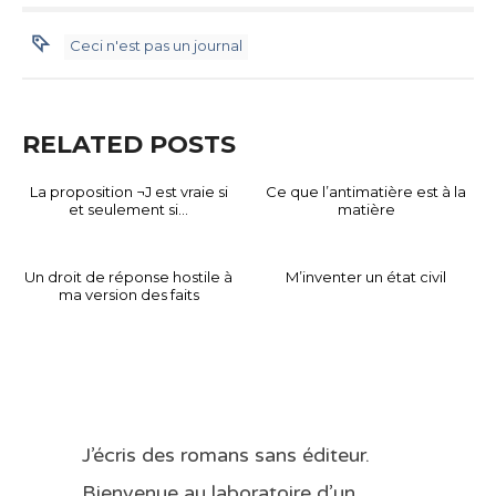
Ceci n'est pas un journal
RELATED POSTS
La proposition ¬J est vraie si
Ce que l’antimatière est à la
et seulement si…
matière
Un droit de réponse hostile à
M’inventer un état civil
ma version des faits
J’écris des romans sans éditeur.
Bienvenue au laboratoire d’un