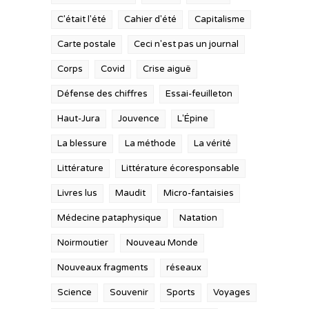
C'était l'été
Cahier d'été
Capitalisme
Carte postale
Ceci n'est pas un journal
Corps
Covid
Crise aiguë
Défense des chiffres
Essai-feuilleton
Haut-Jura
Jouvence
L'Épine
La blessure
La méthode
La vérité
Littérature
Littérature écoresponsable
Livres lus
Maudit
Micro-fantaisies
Médecine pataphysique
Natation
Noirmoutier
Nouveau Monde
Nouveaux fragments
réseaux
Science
Souvenir
Sports
Voyages