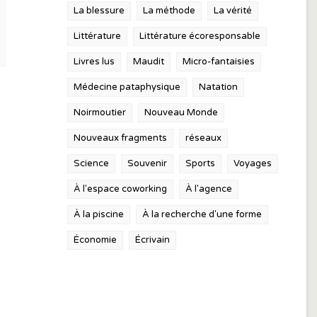
La blessure
La méthode
La vérité
Littérature
Littérature écoresponsable
Livres lus
Maudit
Micro-fantaisies
Médecine pataphysique
Natation
Noirmoutier
Nouveau Monde
Nouveaux fragments
réseaux
Science
Souvenir
Sports
Voyages
À l'espace coworking
À l'agence
À la piscine
À la recherche d'une forme
Économie
Écrivain