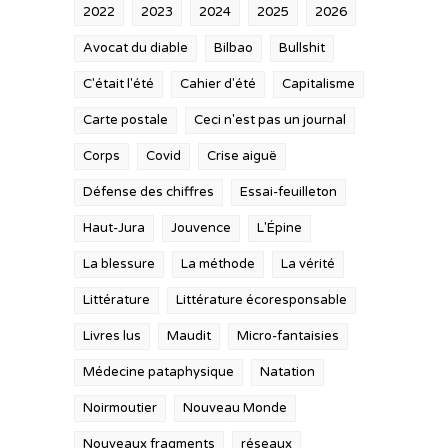
2022
2023
2024
2025
2026
Avocat du diable
Bilbao
Bullshit
C'était l'été
Cahier d'été
Capitalisme
Carte postale
Ceci n'est pas un journal
Corps
Covid
Crise aiguë
Défense des chiffres
Essai-feuilleton
Haut-Jura
Jouvence
L'Épine
La blessure
La méthode
La vérité
Littérature
Littérature écoresponsable
Livres lus
Maudit
Micro-fantaisies
Médecine pataphysique
Natation
Noirmoutier
Nouveau Monde
Nouveaux fragments
réseaux