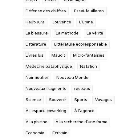
Corps
Covid
Crise aiguë
Défense des chiffres
Essai-feuilleton
Haut-Jura
Jouvence
L'Épine
La blessure
La méthode
La vérité
Littérature
Littérature écoresponsable
Livres lus
Maudit
Micro-fantaisies
Médecine pataphysique
Natation
Noirmoutier
Nouveau Monde
Nouveaux fragments
réseaux
Science
Souvenir
Sports
Voyages
À l'espace coworking
À l'agence
À la piscine
À la recherche d'une forme
Économie
Écrivain