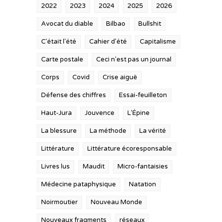
2022
2023
2024
2025
2026
Avocat du diable
Bilbao
Bullshit
C'était l'été
Cahier d'été
Capitalisme
Carte postale
Ceci n'est pas un journal
Corps
Covid
Crise aiguë
Défense des chiffres
Essai-feuilleton
Haut-Jura
Jouvence
L'Épine
La blessure
La méthode
La vérité
Littérature
Littérature écoresponsable
Livres lus
Maudit
Micro-fantaisies
Médecine pataphysique
Natation
Noirmoutier
Nouveau Monde
Nouveaux fragments
réseaux