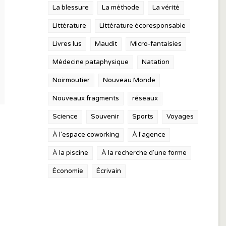
La blessure
La méthode
La vérité
Littérature
Littérature écoresponsable
Livres lus
Maudit
Micro-fantaisies
Médecine pataphysique
Natation
Noirmoutier
Nouveau Monde
Nouveaux fragments
réseaux
Science
Souvenir
Sports
Voyages
À l'espace coworking
À l'agence
À la piscine
À la recherche d'une forme
Économie
Écrivain