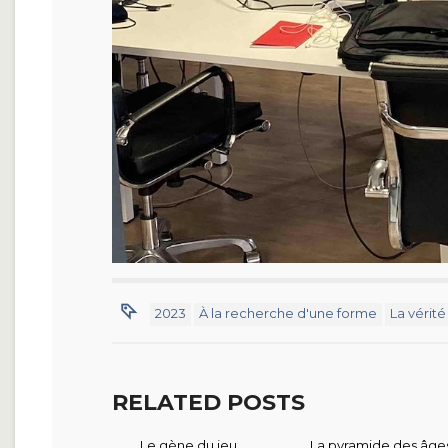
2023
À la recherche d'une forme
La vérité
RELATED POSTS
Le gène du jeu
La pyramide des âge