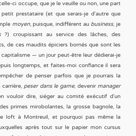
elle-ci occupe, que je le veuille ou non, une part
petit prestataire (et que serais-je d’autre que
imple
moyen
, puisque, indifférent au
business
, je
ns
?) croupissant au service des lâches, des
ts, de ces maudits épiciers bornés que sont les
 capitalisme — un jour peut-être leur dédierai-je
epuis longtemps, et faites-moi confiance il sera
empêcher de penser parfois que je pourrais la
e carrière,
peser dans le game
, devenir
manager
n vouloir dire, siéger au comité exécutif d’un
des primes mirobolantes, la grosse bagnole, la
e loft à Montreuil, et pourquoi pas même la
uxquelles après tout sur le papier mon cursus