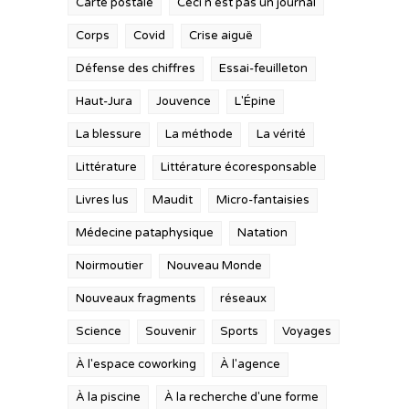
Carte postale
Ceci n'est pas un journal
Corps
Covid
Crise aiguë
Défense des chiffres
Essai-feuilleton
Haut-Jura
Jouvence
L'Épine
La blessure
La méthode
La vérité
Littérature
Littérature écoresponsable
Livres lus
Maudit
Micro-fantaisies
Médecine pataphysique
Natation
Noirmoutier
Nouveau Monde
Nouveaux fragments
réseaux
Science
Souvenir
Sports
Voyages
À l'espace coworking
À l'agence
À la piscine
À la recherche d'une forme