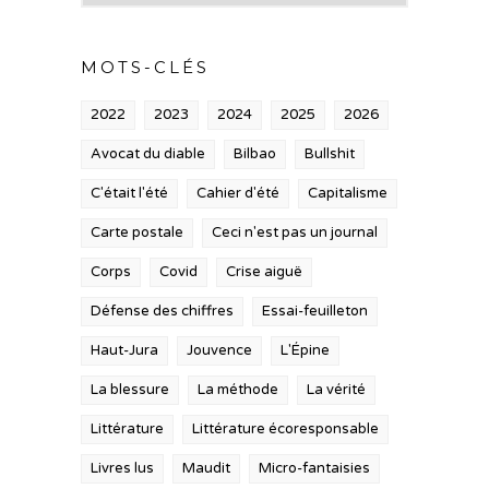
MOTS-CLÉS
2022
2023
2024
2025
2026
Avocat du diable
Bilbao
Bullshit
C'était l'été
Cahier d'été
Capitalisme
Carte postale
Ceci n'est pas un journal
Corps
Covid
Crise aiguë
Défense des chiffres
Essai-feuilleton
Haut-Jura
Jouvence
L'Épine
La blessure
La méthode
La vérité
Littérature
Littérature écoresponsable
Livres lus
Maudit
Micro-fantaisies