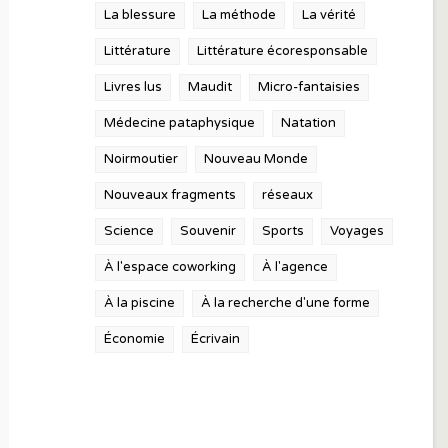
La blessure
La méthode
La vérité
Littérature
Littérature écoresponsable
Livres lus
Maudit
Micro-fantaisies
Médecine pataphysique
Natation
Noirmoutier
Nouveau Monde
Nouveaux fragments
réseaux
Science
Souvenir
Sports
Voyages
À l'espace coworking
À l'agence
À la piscine
À la recherche d'une forme
Économie
Écrivain