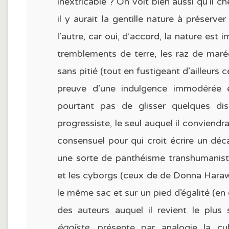
inextricable ? On voit bien aussi qu’il c
il y aurait la gentille nature à préserve
l’autre, car oui, d’accord, la nature est
tremblements de terre, les raz de marée,
sans pitié (tout en fustigeant d’ailleurs
preuve d’une indulgence immodérée en
pourtant pas de glisser quelques di
progressiste, le seul auquel il conviendr
consensuel pour qui croit écrire un déca
une sorte de panthéisme transhumaniste
et les cyborgs (ceux de de Donna Haraw
le même sac et sur un pied d’égalité (en 
des auteurs auquel il revient le plu
égoïste
, présente par analogie la c