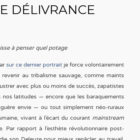
E DÉLIVRANCE
aisse à penser quel potage
car
sur ce dernier portrait
je force volontairement
ns revenir au tribalisme sauvage, comme maints
ustrer avec plus ou moins de succès, zapatistes
s nos latitudes — encore que les baraquements
 guère envie — ou tout simplement néo-ruraux
umaine, vivant à l’écart du courant
mainstream
e. Par rapport à l’esthète révolutionnaire post-
ie son Deleuze pour mieux renâcler au travail,