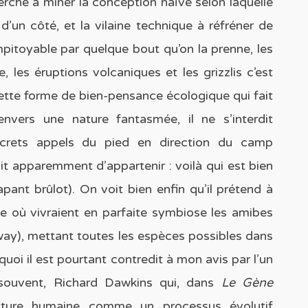
herche à miner la conception naïve selon laquelle
r d’un côté, et la vilaine technique à réfréner de
 impitoyable par quelque bout qu’on la prenne, les
 les éruptions volcaniques et les grizzlis c’est
 cette forme de bien-pensance écologique qui fait
vers une nature fantasmée, il ne s’interdit
screts appels du pied en direction du camp
ait apparemment d’appartenir : voilà qui est bien
pant brûlot). On voit bien enfin qu’il prétend à
 où vivraient en parfaite symbiose les amibes
ay), mettant toutes les espèces possibles dans
quoi il est pourtant contredit à mon avis par l’un
s souvent, Richard Dawkins qui, dans
Le Gène
ulture humaine comme un processus évolutif