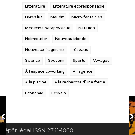
Littérature
Littérature écoresponsable
Livres lus
Maudit
Micro-fantaisies
Médecine pataphysique
Natation
Noirmoutier
Nouveau Monde
Nouveaux fragments
réseaux
Science
Souvenir
Sports
Voyages
À l'espace coworking
À l'agence
À la piscine
À la recherche d'une forme
Économie
Écrivain
Dépôt légal ISSN 2741-1060