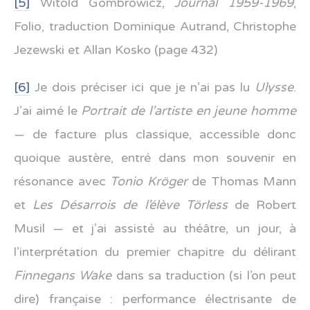
[5]
Witold Gombrowicz,
Journal 1959-1969
,
Folio, traduction Dominique Autrand, Christophe
Jezewski et Allan Kosko (page 432)
[6]
Je dois préciser ici que je n’ai pas lu
Ulysse
.
J’ai aimé le
Portrait de l’artiste en jeune homme
— de facture plus classique, accessible donc
quoique austère, entré dans mon souvenir en
résonance avec
Tonio Kröger
de Thomas Mann
et
Les Désarrois de l’élève Törless
de Robert
Musil — et j’ai assisté au théâtre, un jour, à
l’interprétation du premier chapitre du délirant
Finnegans Wake
dans sa traduction (si l’on peut
dire) française : performance électrisante de