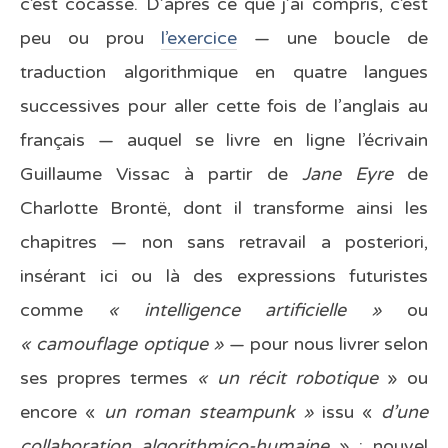
c’est cocasse. D’après ce que j’ai compris, c’est
peu ou prou
l’exercice
— une boucle de
traduction algorithmique en quatre langues
successives pour aller cette fois de l’anglais au
français — auquel se livre en ligne l’écrivain
Guillaume Vissac à partir de
Jane Eyre
de
Charlotte Brontë, dont il transforme ainsi les
chapitres — non sans retravail a posteriori,
insérant ici ou là des expressions futuristes
comme
« intelligence artificielle »
ou
« camouflage optique »
— pour nous livrer selon
ses propres termes
« un récit robotique
» ou
encore «
un roman steampunk »
issu «
d’une
collaboration algorithmico-humaine
» : nouvel