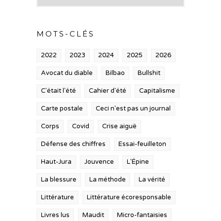
MOTS-CLÉS
2022
2023
2024
2025
2026
Avocat du diable
Bilbao
Bullshit
C'était l'été
Cahier d'été
Capitalisme
Carte postale
Ceci n'est pas un journal
Corps
Covid
Crise aiguë
Défense des chiffres
Essai-feuilleton
Haut-Jura
Jouvence
L'Épine
La blessure
La méthode
La vérité
Littérature
Littérature écoresponsable
Livres lus
Maudit
Micro-fantaisies