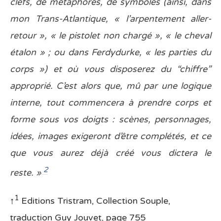
clefs, de métaphores, de symboles (ainsi, dans
mon Trans-Atlantique, « l’arpentement aller-
retour », « le pistolet non chargé », « le cheval
étalon » ; ou dans Ferdydurke, « les parties du
corps ») et où vous disposerez du “chiffre”
approprié. C’est alors que, mû par une logique
interne, tout commencera à prendre corps et
forme sous vos doigts : scènes, personnages,
idées, images exigeront d’être complétés, et ce
que vous aurez déjà créé vous dictera le
2
reste.
»
1
↑
Editions Tristram, Collection Souple,
traduction Guy Jouvet, page 755