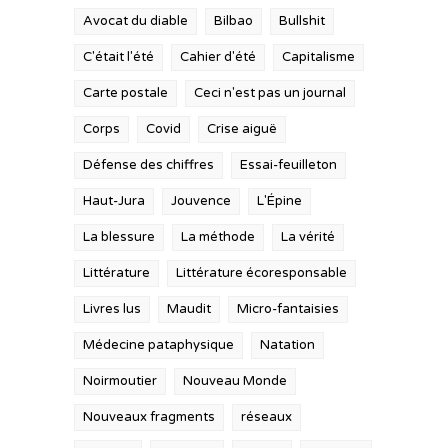
Avocat du diable
Bilbao
Bullshit
C'était l'été
Cahier d'été
Capitalisme
Carte postale
Ceci n'est pas un journal
Corps
Covid
Crise aiguë
Défense des chiffres
Essai-feuilleton
Haut-Jura
Jouvence
L'Épine
La blessure
La méthode
La vérité
Littérature
Littérature écoresponsable
Livres lus
Maudit
Micro-fantaisies
Médecine pataphysique
Natation
Noirmoutier
Nouveau Monde
Nouveaux fragments
réseaux