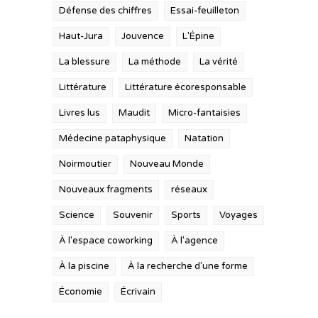
Défense des chiffres
Essai-feuilleton
Haut-Jura
Jouvence
L'Épine
La blessure
La méthode
La vérité
Littérature
Littérature écoresponsable
Livres lus
Maudit
Micro-fantaisies
Médecine pataphysique
Natation
Noirmoutier
Nouveau Monde
Nouveaux fragments
réseaux
Science
Souvenir
Sports
Voyages
À l'espace coworking
À l'agence
À la piscine
À la recherche d'une forme
Économie
Écrivain